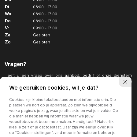
Ma
08:00 - 17:00
Di
08:00 - 17:00
Wo
08:00 - 17:00
Do
08:00 - 17:00
Vr
09:00 - 17:00
Za
Gesloten
Zo
Gesloten
Vragen?
Heeft u een vraag over ons aanbod, bedrijf of onze diensten?
Geen enkel probleem. Wij zullen er alles aan doen u zo goed
We gebruiken cookies, wil je dat?
mogelijk te helpen.
Whatsapp ons
Cookies zijn kleine tekstbestanden met informatie erin. Die
plaatsen we kort op je apparaat. Zo zien we bijvoorbeeld
welke pagina’s je zag, waar je afhaakte en wat je invulde. Op
die manier hebben wij informatie waar we jouw
websitebezoek beter mee maken. Handig toch? Natuurlijk
kies je zelf of je dat toestaat. Daar zijn we eerlijk over. Klik
op “Cookie instellingen”, vind meer informatie en beheer je